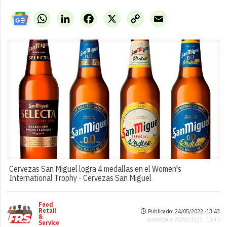
WhatsApp
LinkedIn
Facebook
X
Copy
Email
Link
Cervezas San Miguel logra 4 medallas en el Women's
International Trophy -
Cervezas San Miguel
Food
Retail
Publicado: 24/05/2022 ·
13:43
&
Actualizado: 24/05/2022 · 13:43
Service