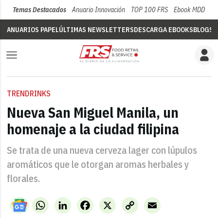
Temas Destacados
Anuario Innovación
TOP 100 FRS
Ebook MDD
Su
ANUARIOS PAPEL
ÚLTIMAS NEWSLETTERS
DESCARGA EBOOKS
BLOGS
V
TRENDRINKS
Nueva San Miguel Manila, un
homenaje a la ciudad filipina
Se trata de una nueva cerveza lager con lúpulos
aromáticos que le otorgan aromas herbales y
florales.
WhatsApp
LinkedIn
Facebook
X
Copy
Email
Link