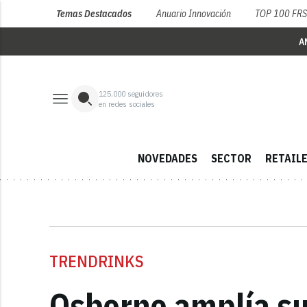
Temas Destacados
Anuario Innovación
TOP 100 FR
A
125,000
seguidores
en redes sociales
NOVEDADES
SECTOR
RETAIL
TRENDRINKS
Osborne amplía su 