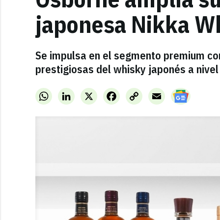
japonesa Nikka W
Se impulsa en el segmento premium co
prestigiosas del whisky japonés a nivel
WhatsApp
LinkedIn
X
Facebook
Copy
Email
Link