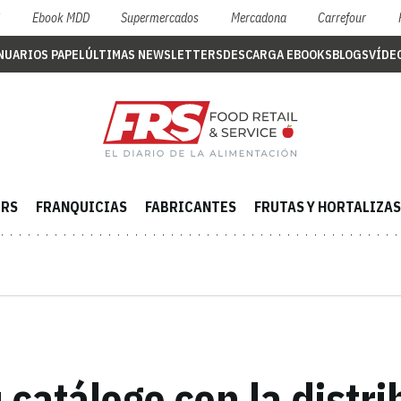
S
Ebook MDD
Supermercados
Mercadona
Carrefour
NUARIOS PAPEL
ÚLTIMAS NEWSLETTERS
DESCARGA EBOOKS
BLOGS
VÍDE
ERS
FRANQUICIAS
FABRICANTES
FRUTAS Y HORTALIZAS
catálogo con la distri