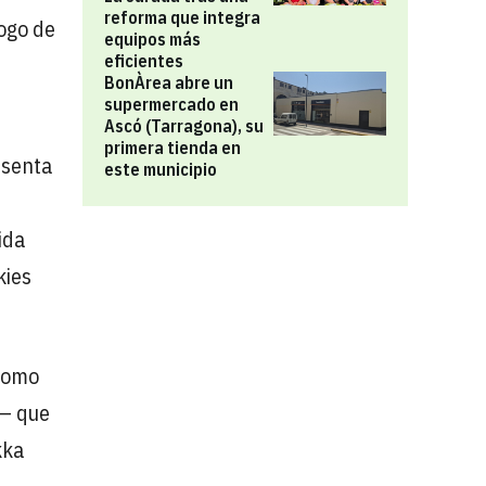
reforma que integra
logo de
equipos más
eficientes
BonÀrea abre un
supermercado en
Ascó (Tarragona), su
primera tienda en
esenta
este municipio
ida
kies
 como
— que
kka