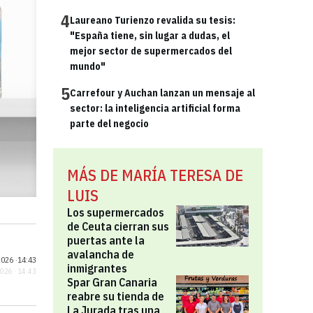
4
Laureano Turienzo revalida su tesis:
"España tiene, sin lugar a dudas, el
mejor sector de supermercados del
mundo"
5
Carrefour y Auchan lanzan un mensaje al
sector: la inteligencia artificial forma
parte del negocio
MÁS DE MARÍA TERESA DE
LUIS
Los supermercados
de Ceuta cierran sus
puertas ante la
avalancha de
026 ·
14:43
inmigrantes
2026 · 14:43
Spar Gran Canaria
reabre su tienda de
La Jurada tras una