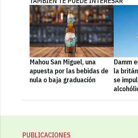
TAMBIÉN TE PUEDE INTERESAR
Mahou San Miguel, una
Damm en
apuesta por las bebidas de
la britá
nula o baja graduación
se impul
alcohóli
PUBLICACIONES