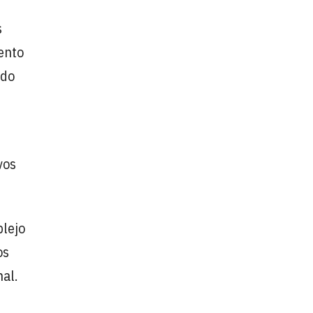
s
ento
ado
vos
plejo
os
nal.