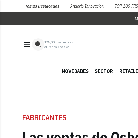
Temas Destacados
Anuario Innovación
TOP 100 FR
A
125,000
seguidores
en redes sociales
NOVEDADES
SECTOR
RETAIL
FABRICANTES
Las ventas de Osb