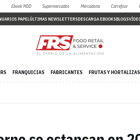
S
Ebook MDD
Supermercados
Mercadona
Carrefour
NUARIOS PAPEL
ÚLTIMAS NEWSLETTERS
DESCARGA EBOOKS
BLOGS
VÍDE
ERS
FRANQUICIAS
FABRICANTES
FRUTAS Y HORTALIZAS
orne se estancan en 2