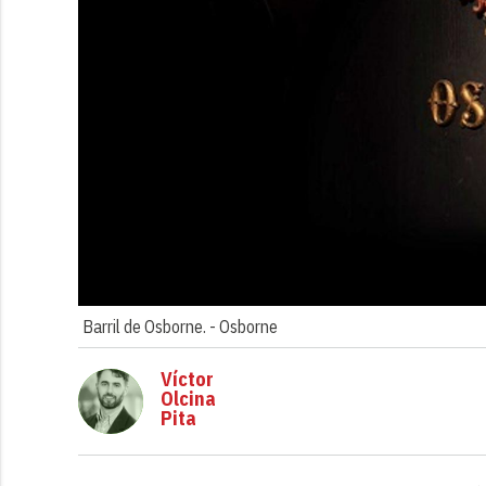
Barril de Osborne. -
Osborne
Víctor
Olcina
Pita