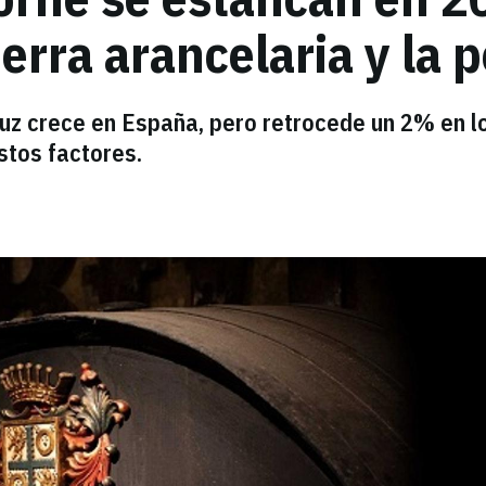
uerra arancelaria y la 
uz crece en España, pero retrocede un 2% en l
stos factores.