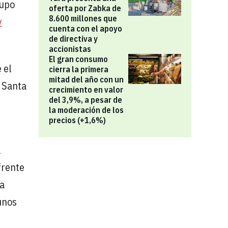
rupo
oferta por Zabka de
8.600 millones que
y
cuenta con el apoyo
de directiva y
accionistas
El gran consumo
 el
cierra la primera
mitad del año con un
e Santa
crecimiento en valor
del 3,9%, a pesar de
la moderación de los
precios (+1,6%)
a
frente
la
unos