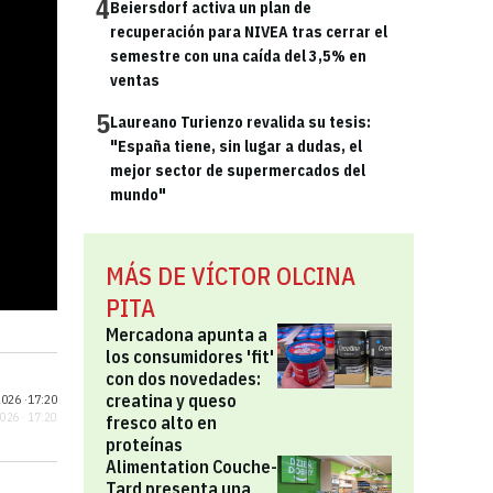
4
Beiersdorf activa un plan de
recuperación para NIVEA tras cerrar el
semestre con una caída del 3,5% en
ventas
5
Laureano Turienzo revalida su tesis:
"España tiene, sin lugar a dudas, el
mejor sector de supermercados del
mundo"
MÁS DE VÍCTOR OLCINA
PITA
Mercadona apunta a
los consumidores 'fit'
con dos novedades:
creatina y queso
026 ·
17:20
2026 · 17:20
fresco alto en
proteínas
Alimentation Couche-
Tard presenta una