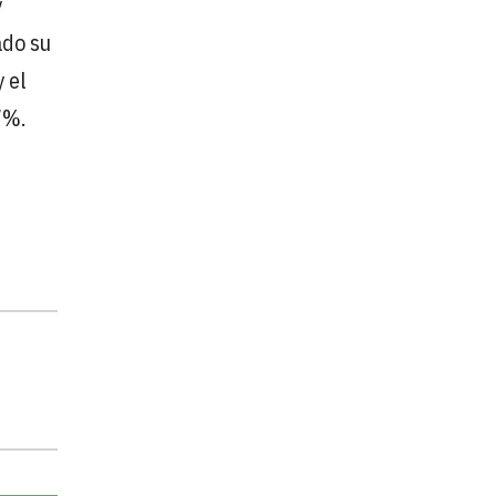
y
ado su
 el
7%.