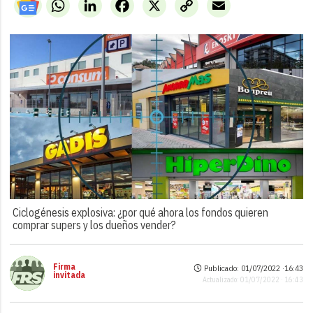
WhatsApp
LinkedIn
Facebook
X
Copy
Email
Link
Ciclogénesis explosiva: ¿por qué ahora los fondos quieren
comprar supers y los dueños vender?
Firma
Publicado: 01/07/2022 ·
16:43
invitada
Actualizado: 01/07/2022 · 16:43