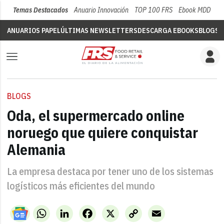
Temas Destacados
Anuario Innovación
TOP 100 FRS
Ebook MDD
Su
ANUARIOS PAPEL
ÚLTIMAS NEWSLETTERS
DESCARGA EBOOKS
BLOGS
V
BLOGS
Oda, el supermercado online
noruego que quiere conquistar
Alemania
La empresa destaca por tener uno de los sistemas
logísticos más eficientes del mundo
WhatsApp
LinkedIn
Facebook
X
Copy
Email
Link