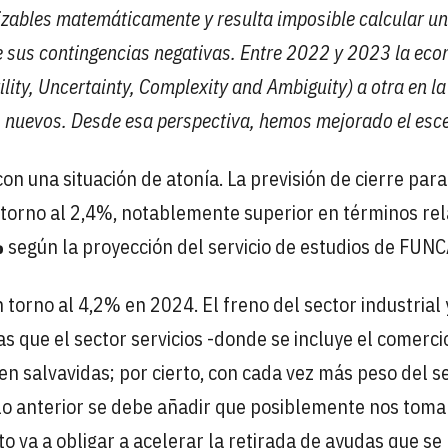
izables matemáticamente y resulta imposible calcular u
de sus contingencias negativas. Entre 2022 y 2023 la ec
ity, Uncertainty, Complexity and Ambiguity) a otra en la
s nuevos. Desde esa perspectiva, hemos mejorado el esc
n una situación de atonía. La previsión de cierre para
torno al 2,4%, notablemente superior en términos rel
%
según la proyección del servicio de estudios de FUNC
orno al 4,2% en 2024. El freno del sector industrial 
s que el sector servicios -donde se incluye el comerci
en salvavidas; por cierto, con cada vez más peso del s
o anterior se debe añadir que posiblemente nos tom
to va a obligar a acelerar la retirada de ayudas que se