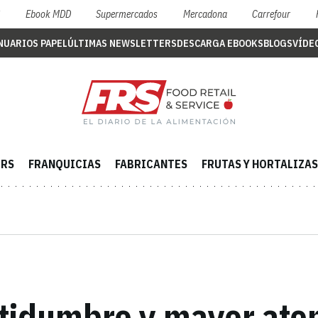
S
Ebook MDD
Supermercados
Mercadona
Carrefour
NUARIOS PAPEL
ÚLTIMAS NEWSLETTERS
DESCARGA EBOOKS
BLOGS
VÍDE
ERS
FRANQUICIAS
FABRICANTES
FRUTAS Y HORTALIZAS
tidumbre y mayor ato