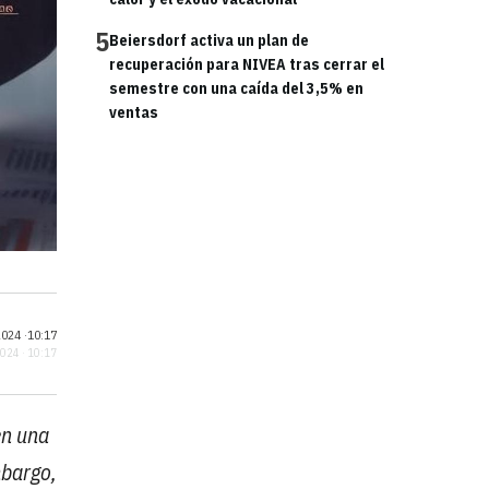
5
Beiersdorf activa un plan de
recuperación para NIVEA tras cerrar el
semestre con una caída del 3,5% en
ventas
024 ·
10:17
2024 · 10:17
en una
mbargo,