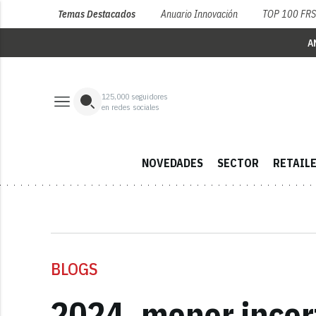
Temas Destacados
Anuario Innovación
TOP 100 FR
A
125,000
seguidores
en redes sociales
NOVEDADES
SECTOR
RETAIL
BLOGS
2024, menor incer