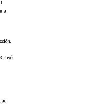
50
 una
cción.
23 cayó
idad