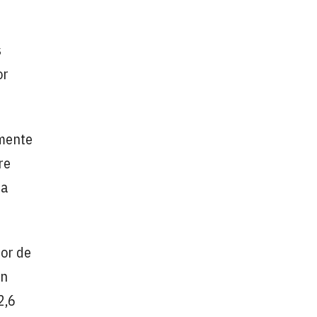
s
or
amente
re
 a
tor de
un
2,6