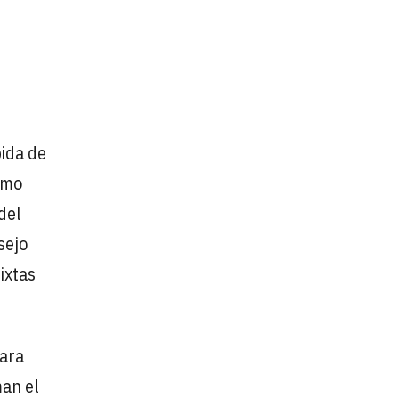
bida de
smo
del
sejo
ixtas
para
man el