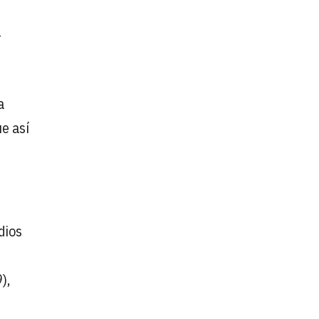
r
a
e así
dios
),