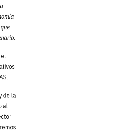
na
onomía
 que
enario.
 el
ativos
AS.
y de la
o al
ector
aremos