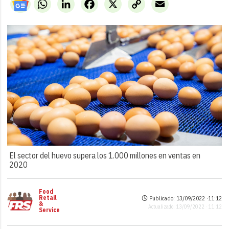
WhatsApp
LinkedIn
Facebook
X
Copy
Email
Link
El sector del huevo supera los 1.000 millones en ventas en
2020
Food
Retail
Publicado: 13/09/2022 ·
11:12
&
Actualizado: 13/09/2022 · 11:12
Service