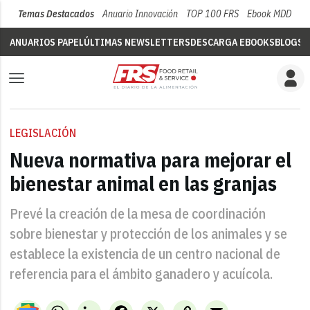
Temas Destacados
Anuario Innovación
TOP 100 FRS
Ebook MDD
Su
ANUARIOS PAPEL
ÚLTIMAS NEWSLETTERS
DESCARGA EBOOKS
BLOGS
V
LEGISLACIÓN
Nueva normativa para mejorar el
bienestar animal en las granjas
Prevé la creación de la mesa de coordinación
sobre bienestar y protección de los animales y se
establece la existencia de un centro nacional de
referencia para el ámbito ganadero y acuícola.
WhatsApp
LinkedIn
Facebook
X
Copy
Email