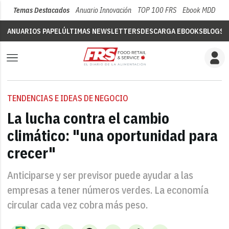
Temas Destacados
Anuario Innovación
TOP 100 FRS
Ebook MDD
Su
ANUARIOS PAPEL
ÚLTIMAS NEWSLETTERS
DESCARGA EBOOKS
BLOGS
V
TENDENCIAS E IDEAS DE NEGOCIO
La lucha contra el cambio
climático: "una oportunidad para
crecer"
Anticiparse y ser previsor puede ayudar a las
empresas a tener números verdes. La economía
circular cada vez cobra más peso.