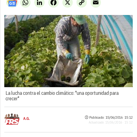
WhatsApp
LinkedIn
Facebook
X
Copy
Email
Link
La lucha contra el cambio climático: "una oportunidad para
crecer"
Publicado: 15/06/2016 ·
15:12
A.G.
Actualizado: 15/06/2016 · 15:12