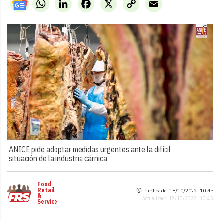
WhatsApp
LinkedIn
Facebook
X
Copy
Email
Link
ANICE pide adoptar medidas urgentes ante la difícil
situación de la industria cárnica
Food
Retail
Publicado: 18/10/2022 ·
10:45
&
Actualizado: 18/10/2022 · 10:45
Service