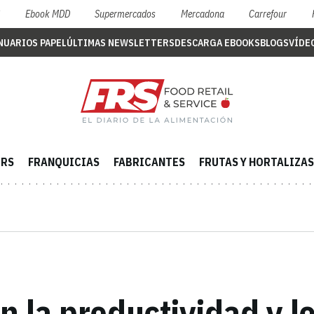
S
Ebook MDD
Supermercados
Mercadona
Carrefour
NUARIOS PAPEL
ÚLTIMAS NEWSLETTERS
DESCARGA EBOOKS
BLOGS
VÍDE
ERS
FRANQUICIAS
FABRICANTES
FRUTAS Y HORTALIZAS
 la productividad y l