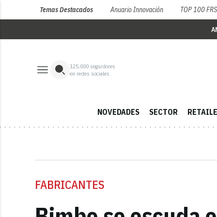
Temas Destacados
Anuario Innovación
TOP 100 FR
A
125,000
seguidores
en redes sociales
NOVEDADES
SECTOR
RETAIL
FABRICANTES
Bimbo se escuda en