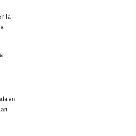
en la
 a
la
ada en
lan