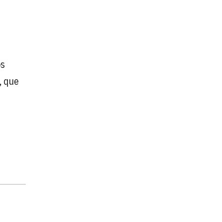
os
, que