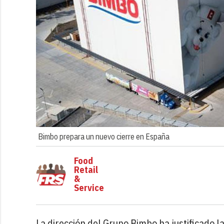
Bimbo prepara un nuevo cierre en España
Food
Retail
&
Service
La dirección del Grupo Bimbo ha justificado la