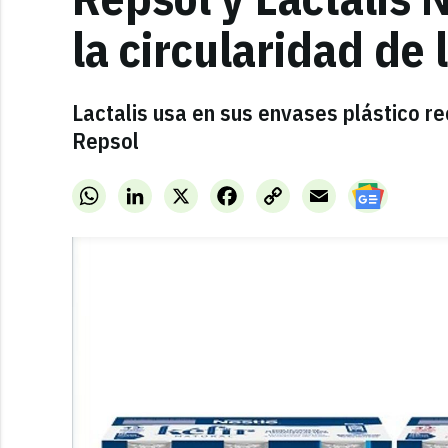
la circularidad de
Lactalis usa en sus envases plástico re
Repsol
WhatsApp
LinkedIn
X
Facebook
Copy
Email
Link