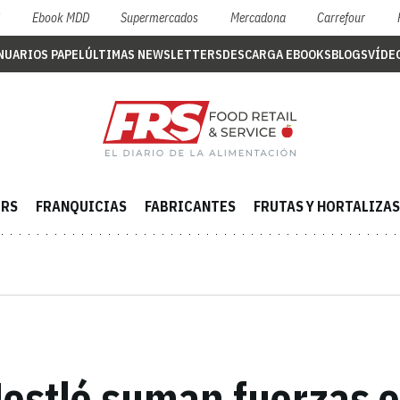
S
Ebook MDD
Supermercados
Mercadona
Carrefour
NUARIOS PAPEL
ÚLTIMAS NEWSLETTERS
DESCARGA EBOOKS
BLOGS
VÍDE
ERS
FRANQUICIAS
FABRICANTES
FRUTAS Y HORTALIZAS
Nestlé suman fuerzas e