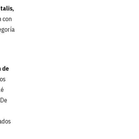
talis,
n con
egoría
n de
tos
lé
 De
cados