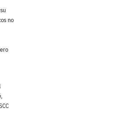
 su
cos no
pero
l
é,
ISCC