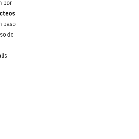
n por
ácteos
un paso
iso de
lis