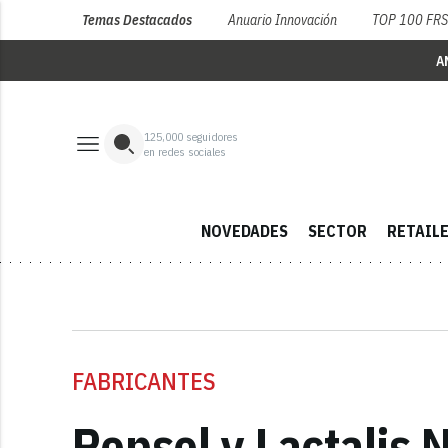
Temas Destacados
Anuario Innovación
TOP 100 FR
A
125,000
seguidores
en redes sociales
NOVEDADES
SECTOR
RETAIL
FABRICANTES
Repsol y Lactalis 