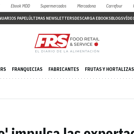
S
Ebook MDD
Supermercados
Mercadona
Carrefour
NUARIOS PAPEL
ÚLTIMAS NEWSLETTERS
DESCARGA EBOOKS
BLOGS
VÍDE
ERS
FRANQUICIAS
FABRICANTES
FRUTAS Y HORTALIZAS
o' impulsa las exporta