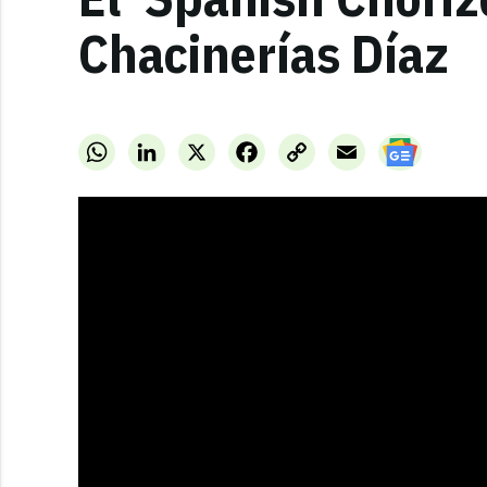
Chacinerías Díaz
WhatsApp
LinkedIn
X
Facebook
Copy
Email
Link