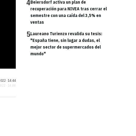
4
Beiersdorf activa un plan de
recuperación para NIVEA tras cerrar el
semestre con una caída del 3,5% en
ventas
5
Laureano Turienzo revalida su tesis:
"España tiene, sin lugar a dudas, el
mejor sector de supermercados del
mundo"
022 ·
14:44
2022 · 14:44