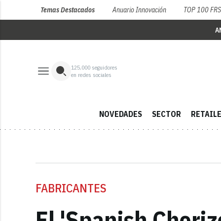
Temas Destacados
Anuario Innovación
TOP 100 FR
A
125,000
seguidores
en redes sociales
NOVEDADES
SECTOR
RETAIL
FABRICANTES
El 'Spanish Choriz