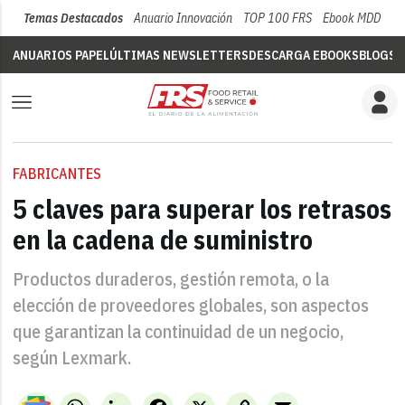
Temas Destacados
Anuario Innovación
TOP 100 FRS
Ebook MDD
Su
ANUARIOS PAPEL
ÚLTIMAS NEWSLETTERS
DESCARGA EBOOKS
BLOGS
V
FABRICANTES
5 claves para superar los retrasos
en la cadena de suministro
Productos duraderos, gestión remota, o la
elección de proveedores globales, son aspectos
que garantizan la continuidad de un negocio,
según Lexmark.
WhatsApp
LinkedIn
Facebook
X
Copy
Email