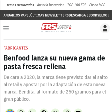
Temas Destacados
Anuario Innovación
TOP 100 FRS
Ebook MDD
Su
ANUARIOS PAPEL
ÚLTIMAS NEWSLETTERS
DESCARGA EBOOKS
BLOGS
V
FABRICANTES
Benfood lanza su nueva gama de
pasta fresca rellena
De cara a 2020, la marca tiene previsto dar el salto
al retail y apostar por la adaptación de esta nueva
marca, Bendita, al formato de 250 gramos para el
gran público.
WhatsApp
LinkedIn
Facebook
X
Copy
Email