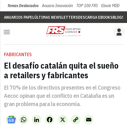
Temas Destacados
Anuario Innovación
TOP 100 FRS
Ebook MDD
Su
ANUARIOS PAPEL
ÚLTIMAS NEWSLETTERS
DESCARGA EBOOKS
BLOGS
V
FABRICANTES
El desafío catalán quita el sueño
a retailers y fabricantes
El 70% de los directivos presentes en el Congreso
Aecoc opinan que el conflicto en Cataluña es un
gran problema para la economía.
WhatsApp
LinkedIn
Facebook
X
Copy
Email
Link