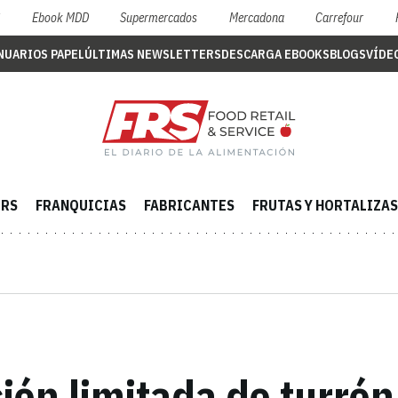
S
Ebook MDD
Supermercados
Mercadona
Carrefour
NUARIOS PAPEL
ÚLTIMAS NEWSLETTERS
DESCARGA EBOOKS
BLOGS
VÍDE
ERS
FRANQUICIAS
FABRICANTES
FRUTAS Y HORTALIZAS
ción limitada de turr