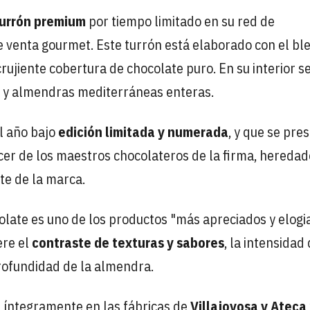
urrón premium
por tiempo limitado en su red de
e venta gourmet. Este turrón está elaborado con el bl
rujiente cobertura de chocolate puro. En su interior s
a y almendras mediterráneas enteras.
al año bajo
edición limitada y numerada
, y que se pre
cer de los maestros chocolateros de la firma, heredad
te de la marca.
olate es uno de los productos "más apreciados y elog
ere el
contraste de texturas y sabores
, la intensidad 
profundidad de la almendra.
 íntegramente en las fábricas de
Villajoyosa y Ateca