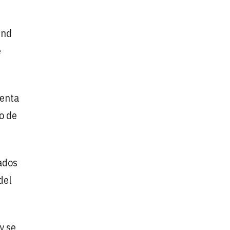
end
e
senta
o de
iados
del
y se