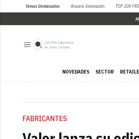
Temas Destacados
Anuario Innovación
TOP 100 FR
A
125,000
seguidores
en redes sociales
NOVEDADES
SECTOR
RETAIL
FABRICANTES
Valor lanza su edi