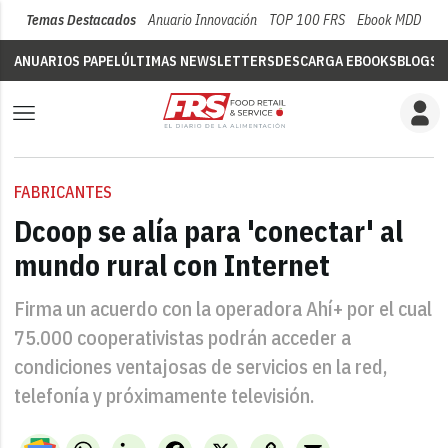
Temas Destacados
Anuario Innovación
TOP 100 FRS
Ebook MDD
Su
ANUARIOS PAPEL
ÚLTIMAS NEWSLETTERS
DESCARGA EBOOKS
BLOGS
V
FABRICANTES
Dcoop se alía para 'conectar' al
mundo rural con Internet
Firma un acuerdo con la operadora Ahí+ por el cual
75.000 cooperativistas podrán acceder a
condiciones ventajosas de servicios en la red,
telefonía y próximamente televisión.
WhatsApp
LinkedIn
Facebook
X
Copy
Email