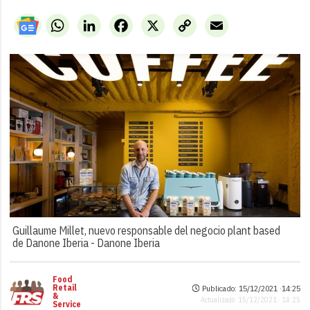
WhatsApp
LinkedIn
Facebook
X
Copy
Email
Link
Guillaume Millet, nuevo responsable del negocio plant based
de Danone Iberia -
Danone Iberia
Food
Retail
Publicado: 15/12/2021 ·
14:25
&
Actualizado: 15/12/2021 · 14:25
Service