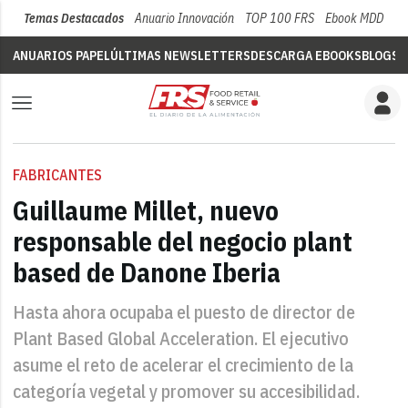
Temas Destacados
Anuario Innovación
TOP 100 FRS
Ebook MDD
Su
ANUARIOS PAPEL
ÚLTIMAS NEWSLETTERS
DESCARGA EBOOKS
BLOGS
V
FABRICANTES
Guillaume Millet, nuevo
responsable del negocio plant
based de Danone Iberia
Hasta ahora ocupaba el puesto de director de
Plant Based Global Acceleration. El ejecutivo
asume el reto de acelerar el crecimiento de la
categoría vegetal y promover su accesibilidad.