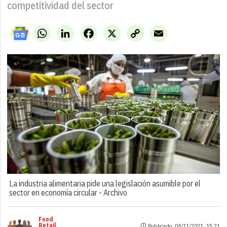
competitividad del sector
WhatsApp
LinkedIn
Facebook
X
Copy
Email
Link
La industria alimentaria pide una legislación asumible por el
sector en economía circular -
Archivo
Food
Retail
Publicado: 04/11/2021 ·
15:21