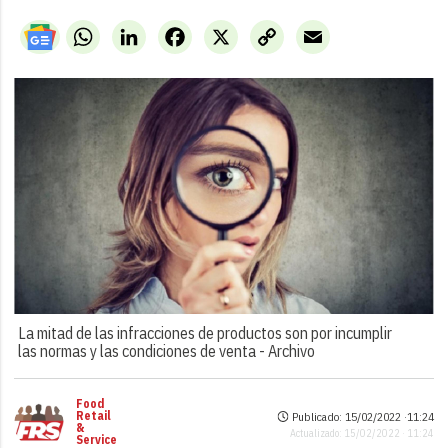
WhatsApp
LinkedIn
Facebook
X
Copy
Email
Link
La mitad de las infracciones de productos son por incumplir
las normas y las condiciones de venta -
Archivo
Food
Retail
Publicado: 15/02/2022 ·
11:24
&
Actualizado: 15/02/2022 · 11:24
Service