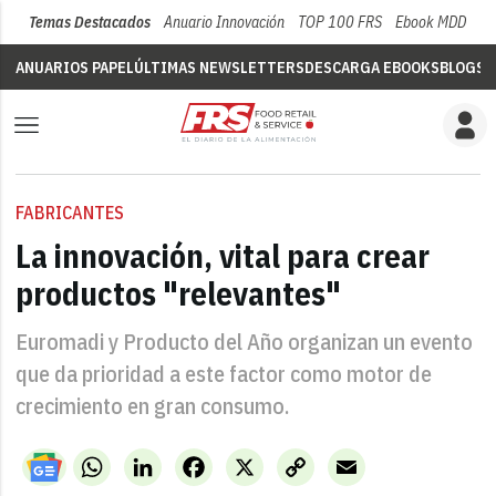
Temas Destacados
Anuario Innovación
TOP 100 FRS
Ebook MDD
Su
ANUARIOS PAPEL
ÚLTIMAS NEWSLETTERS
DESCARGA EBOOKS
BLOGS
V
FABRICANTES
La innovación, vital para crear
productos "relevantes"
Euromadi y Producto del Año organizan un evento
que da prioridad a este factor como motor de
crecimiento en gran consumo.
WhatsApp
LinkedIn
Facebook
X
Copy
Email
Link