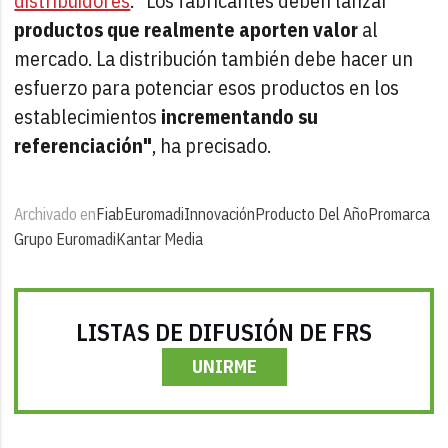
distribuidores
. "Los fabricantes deben lanzar
productos que realmente aporten valor
al
mercado. La distribución también debe hacer un
esfuerzo para potenciar esos productos en los
establecimientos
incrementando su
referenciación"
, ha precisado.
Archivado en
Fiab
Euromadi
Innovación
Producto Del Año
Promarca
Grupo Euromadi
Kantar Media
LISTAS DE DIFUSIÓN DE FRS
UNIRME