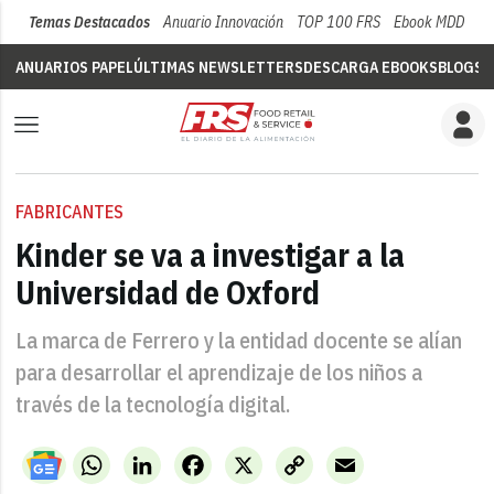
Temas Destacados
Anuario Innovación
TOP 100 FRS
Ebook MDD
Su
ANUARIOS PAPEL
ÚLTIMAS NEWSLETTERS
DESCARGA EBOOKS
BLOGS
V
FABRICANTES
Kinder se va a investigar a la
Universidad de Oxford
La marca de Ferrero y la entidad docente se alían
para desarrollar el aprendizaje de los niños a
través de la tecnología digital.
WhatsApp
LinkedIn
Facebook
X
Copy
Email
Link