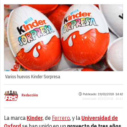
Varios huevos Kinder Sorpresa
Publicado: 19/03/2018 ·
14:42
Redacción
Actualizado: 19/03/2018 · 14:42
La marca
Kinder,
de
Ferrero
, y la
Universidad de
Oxford
se han unido en un
proyecto de tres años