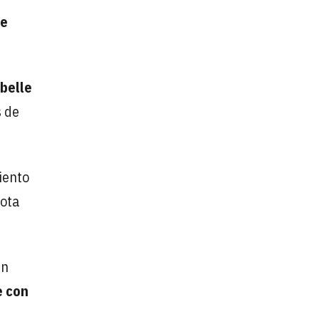
de
belle
s de
iento
nota
en
e con