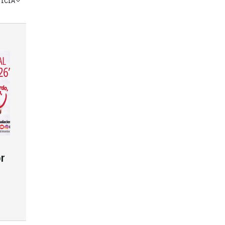
TICIA
r