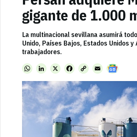
gigante de 1.000 m
La multinacional sevillana asumirá todo
Unido, Países Bajos, Estados Unidos y A
trabajadores.
WhatsApp
LinkedIn
X
Facebook
Copy
Email
Link