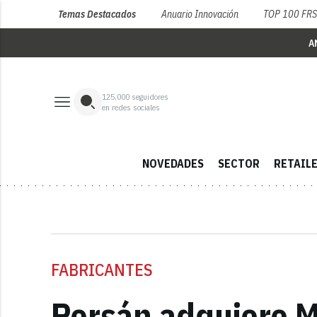
Temas Destacados
Anuario Innovación
TOP 100 FR
A
125,000
seguidores
en redes sociales
NOVEDADES
SECTOR
RETAIL
FABRICANTES
Persán adquiere M