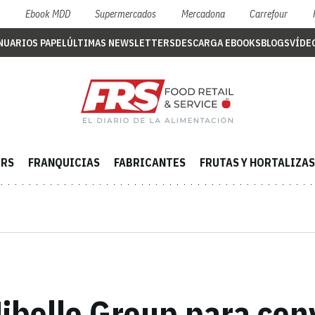
S
Ebook MDD
Supermercados
Mercadona
Carrefour
NUARIOS PAPEL
ÚLTIMAS NEWSLETTERS
DESCARGA EBOOKS
BLOGS
VÍDE
ERS
FRANQUICIAS
FABRICANTES
FRUTAS Y HORTALIZAS
ibelle Group para conv