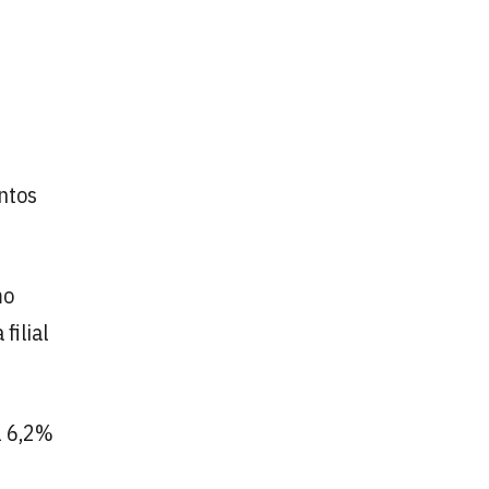
ntos
mo
filial
el 6,2%