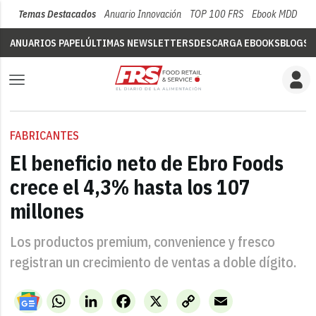
Temas Destacados
Anuario Innovación
TOP 100 FRS
Ebook MDD
Su
ANUARIOS PAPEL
ÚLTIMAS NEWSLETTERS
DESCARGA EBOOKS
BLOGS
V
FABRICANTES
El beneficio neto de Ebro Foods
crece el 4,3% hasta los 107
millones
Los productos premium, convenience y fresco
registran un crecimiento de ventas a doble dígito.
WhatsApp
LinkedIn
Facebook
X
Copy
Email
Link