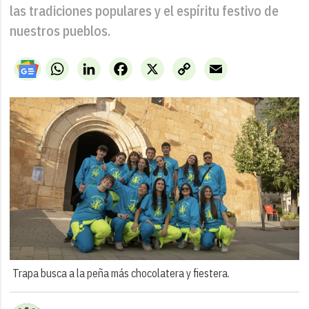
las tradiciones populares y el espíritu festivo de
nuestros pueblos.
WhatsApp
LinkedIn
Facebook
X
Copy
Email
Link
Trapa busca a la peña más chocolatera y fiestera.