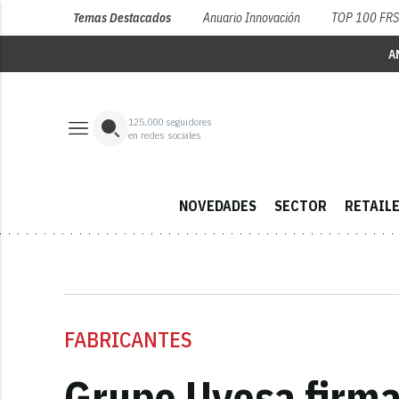
Temas Destacados
Anuario Innovación
TOP 100 FR
A
125,000
seguidores
en redes sociales
NOVEDADES
SECTOR
RETAIL
FABRICANTES
Grupo Uvesa firma