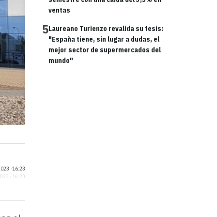
ventas
5
Laureano Turienzo revalida su tesis:
"España tiene, sin lugar a dudas, el
mejor sector de supermercados del
mundo"
023 ·
16:23
2023 · 16:23