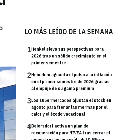
o
LO MÁS LEÍDO DE LA SEMANA
1
Henkel eleva sus perspectivas para
2026 tras un sólido crecimiento en el
primer semestre
2
Heineken aguanta el pulso a la inflación
en el primer semestre de 2026 gracias
al empuje de su gama premium
3
Los supermercados ajustan el stock en
agosto para frenar las mermas por el
calor y el éxodo vacacional
4
Beiersdorf activa un plan de
recuperación para NIVEA tras cerrar el
semestre con una caída del 3,5% en