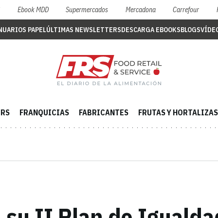
S
Ebook MDD
Supermercados
Mercadona
Carrefour
NUARIOS PAPEL
ÚLTIMAS NEWSLETTERS
DESCARGA EBOOKS
BLOGS
VÍDE
ERS
FRANQUICIAS
FABRICANTES
FRUTAS Y HORTALIZAS
 su II Plan de Igualda