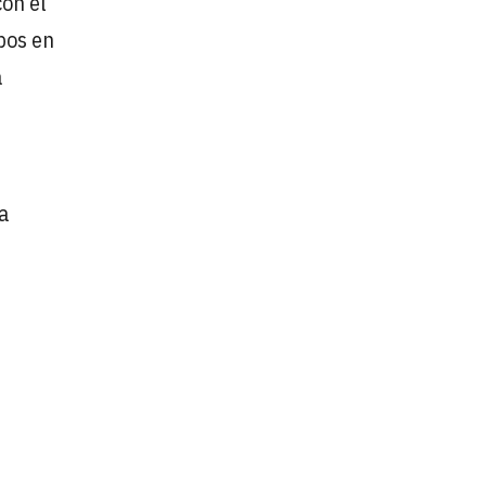
con el
pos en
a
a