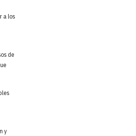
 a los
sos de
que
bles
n y