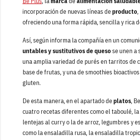
Be Plus
, la
marca
de
alimentación saludabl
incorporación de nuevas líneas de
producto
,
ofreciendo una forma rápida, sencilla y rica
Así, según informa la compañía en un comun
untables y sustitutivos de queso
se unen a s
una amplia variedad de purés en tarritos de cr
base de frutas, y una de smoothies bioactivos
gluten.
De esta manera, en el apartado de
platos
, B
cuatro recetas diferentes como el taboulé, la
lentejas al curry o la de arroz, legumbres y e
como la ensaladilla rusa, la ensaladilla tropic