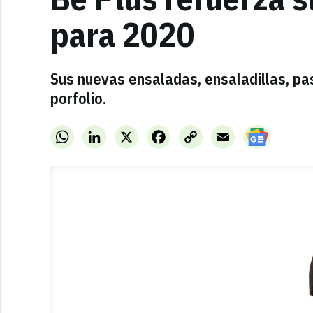
para 2020
Sus nuevas ensaladas, ensaladillas, pas
porfolio.
WhatsApp
LinkedIn
X
Facebook
Copy
Email
Link