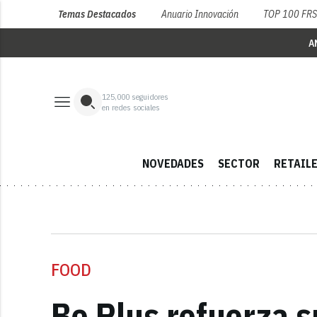
Temas Destacados
Anuario Innovación
TOP 100 FR
A
125,000
seguidores
en redes sociales
NOVEDADES
SECTOR
RETAIL
FOOD
Be Plus refuerza s