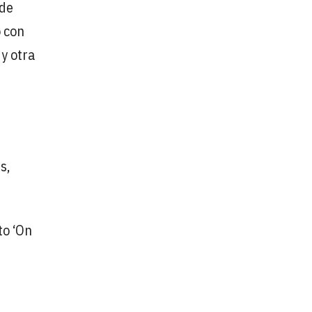
 de
 con
y otra
s,
to ‘On