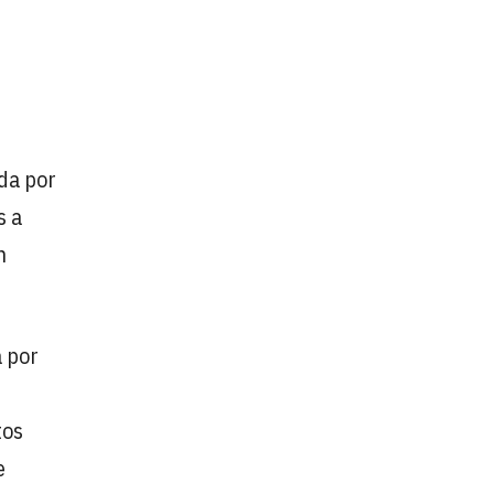
ada por
s a
n
 por
tos
e