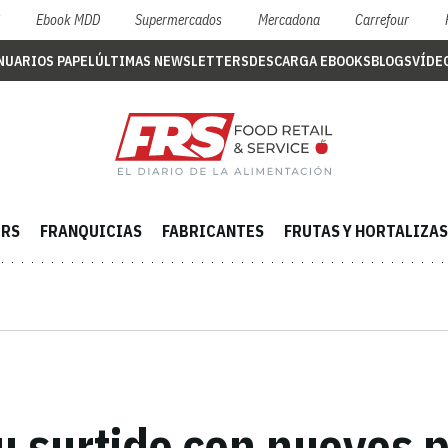
S
Ebook MDD
Supermercados
Mercadona
Carrefour
NUARIOS PAPEL
ÚLTIMAS NEWSLETTERS
DESCARGA EBOOKS
BLOGS
VÍDE
ERS
FRANQUICIAS
FABRICANTES
FRUTAS Y HORTALIZAS
u surtido con nuevos p