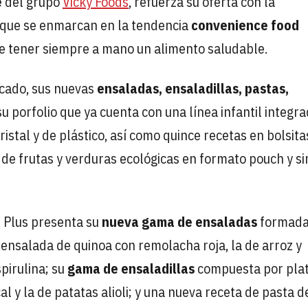
e
del grupo
Vicky Foods
, refuerza su oferta con la
 que se enmarcan en la tendencia
convenience food
 de tener siempre a mano un alimento saludable.
icado, sus nuevas
ensaladas, ensaladillas, pastas,
u porfolio que ya cuenta con una línea infantil integr
istal y de plástico, así como quince recetas en bolsita
 de frutas y verduras ecológicas en formato pouch y si
e Plus presenta su
nueva gama de ensaladas
formada
 ensalada de quinoa con remolacha roja, la de arroz y
spirulina; su
gama de ensaladillas
compuesta por pla
al y la de patatas alioli; y una nueva receta de pasta d