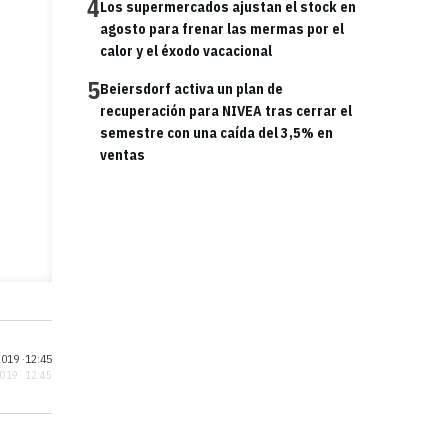
4
Los supermercados ajustan el stock en
agosto para frenar las mermas por el
calor y el éxodo vacacional
5
Beiersdorf activa un plan de
recuperación para NIVEA tras cerrar el
semestre con una caída del 3,5% en
ventas
019 ·
12:45
2019 · 12:45