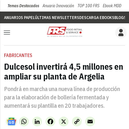
Temas Destacados
Anuario Innovación
TOP 100 FRS
Ebook MDD
Su
ANUARIOS PAPEL
ÚLTIMAS NEWSLETTERS
DESCARGA EBOOKS
BLOGS
V
FABRICANTES
Dulcesol invertirá 4,5 millones en
ampliar su planta de Argelia
Pondrá en marcha una nueva línea de producción
para la elaboración de bollería fermentada y
aumentará su plantilla en 20 trabajadores.
WhatsApp
LinkedIn
Facebook
X
Copy
Email
Link