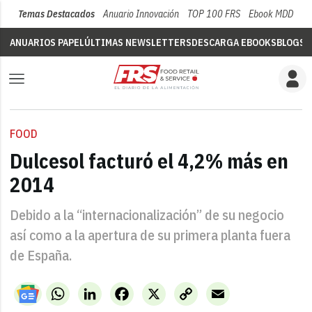
Temas Destacados
Anuario Innovación
TOP 100 FRS
Ebook MDD
Su
ANUARIOS PAPEL
ÚLTIMAS NEWSLETTERS
DESCARGA EBOOKS
BLOGS
V
FOOD
Dulcesol facturó el 4,2% más en
2014
Debido a la “internacionalización” de su negocio
así como a la apertura de su primera planta fuera
de España.
WhatsApp
LinkedIn
Facebook
X
Copy
Email
Link