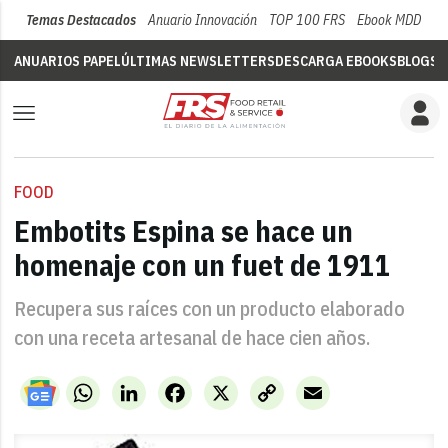
Temas Destacados
Anuario Innovación
TOP 100 FRS
Ebook MDD
Su
ANUARIOS PAPEL
ÚLTIMAS NEWSLETTERS
DESCARGA EBOOKS
BLOGS
V
FOOD
Embotits Espina se hace un
homenaje con un fuet de 1911
Recupera sus raíces con un producto elaborado
con una receta artesanal de hace cien años.
WhatsApp
LinkedIn
Facebook
X
Copy
Email
Link