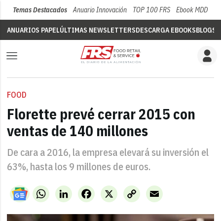
Temas Destacados
Anuario Innovación
TOP 100 FRS
Ebook MDD
Su
ANUARIOS PAPEL
ÚLTIMAS NEWSLETTERS
DESCARGA EBOOKS
BLOGS
V
FOOD
Florette prevé cerrar 2015 con
ventas de 140 millones
De cara a 2016, la empresa elevará su inversión el
63%, hasta los 9 millones de euros.
WhatsApp
LinkedIn
Facebook
X
Copy
Email
Link