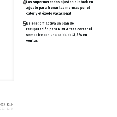
4
Los supermercados ajustan el stock en
agosto para frenar las mermas por el
calor y el éxodo vacacional
5
Beiersdorf activa un plan de
recuperación para NIVEA tras cerrar el
semestre con una caída del 3,5% en
ventas
023 ·
12:24
2023 · 12:24