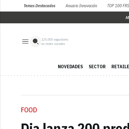
Temas Destacados
Anuario Innovación
TOP 100 FR
A
125,000
seguidores
en redes sociales
NOVEDADES
SECTOR
RETAIL
FOOD
Dia lanza 200 prod