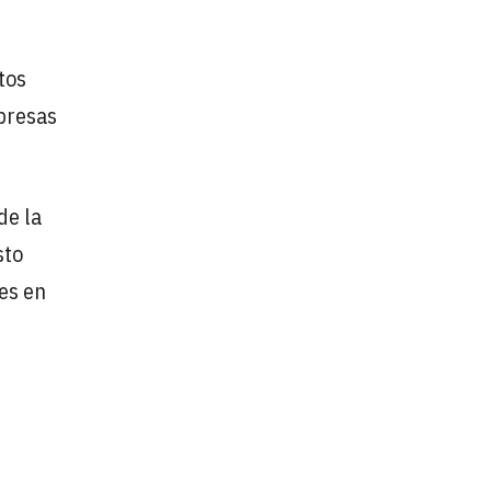
tos
mpresas
de la
sto
es en