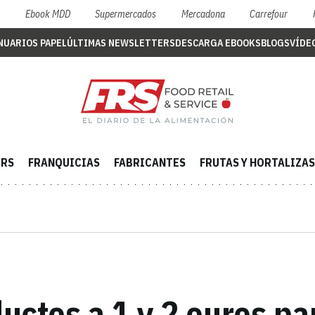
S
Ebook MDD
Supermercados
Mercadona
Carrefour
NUARIOS PAPEL
ÚLTIMAS NEWSLETTERS
DESCARGA EBOOKS
BLOGS
VÍDE
ERS
FRANQUICIAS
FABRICANTES
FRUTAS Y HORTALIZAS
uctos a 1 y 2 euros pa