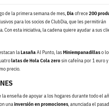
argo de la primera semana de mes,
Dia
ofrece
200 prod
usivos para los socios de ClubDia, que les permitirán
 Con esta iniciativa, la cadena quiere ayudar a sus cl
estacan la
Lasaña
Al Punto, las
Miniempanadillas
o lo
cuatro
latas de Hola Cola zero
sin cafeína por 1 euro y
mo precio.
ONES
e la enseña de apoyar a los hogares durante todo el a
con una
inversión en promociones
, anunciada el pasa