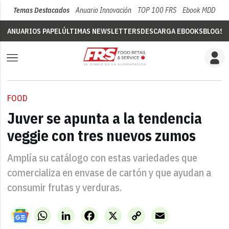
Temas Destacados
Anuario Innovación
TOP 100 FRS
Ebook MDD
Su
ANUARIOS PAPEL
ÚLTIMAS NEWSLETTERS
DESCARGA EBOOKS
BLOGS
V
FOOD
Juver se apunta a la tendencia
veggie con tres nuevos zumos
Amplía su catálogo con estas variedades que
comercializa en envase de cartón y que ayudan a
consumir frutas y verduras.
WhatsApp
LinkedIn
Facebook
X
Copy
Email
Link