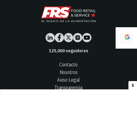
125,000
seguidores
Contacto
Nosotros
Aviso Legal
X
Transparencia
Términos y Condiciones
Privacidad - Cookies
© 2026
Infocap Media Group, S.L.
Desarrollado por OA Cloud