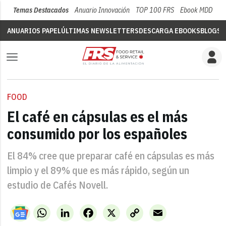
Temas Destacados
Anuario Innovación
TOP 100 FRS
Ebook MDD
Su
ANUARIOS PAPEL
ÚLTIMAS NEWSLETTERS
DESCARGA EBOOKS
BLOGS
V
FOOD
El café en cápsulas es el más
consumido por los españoles
El 84% cree que preparar café en cápsulas es más
limpio y el 89% que es más rápido, según un
estudio de Cafés Novell.
WhatsApp
LinkedIn
Facebook
X
Copy
Email
Link