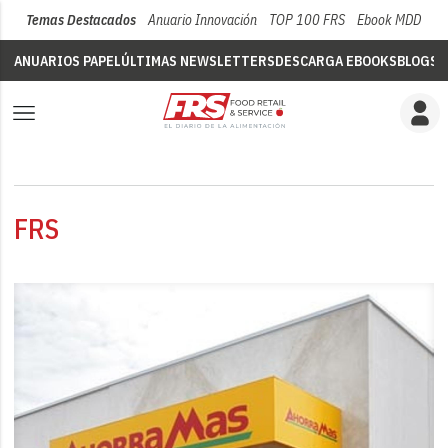
Temas Destacados
Anuario Innovación
TOP 100 FRS
Ebook MDD
Su
ANUARIOS PAPEL
ÚLTIMAS NEWSLETTERS
DESCARGA EBOOKS
BLOGS
V
FRS