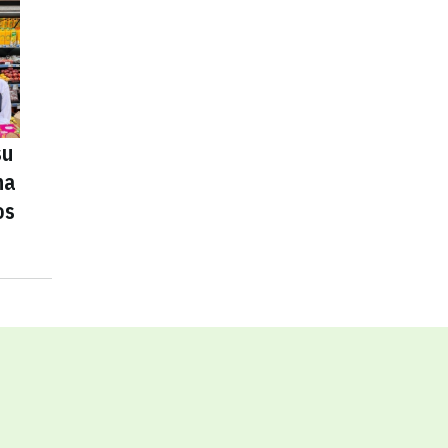
su
na
os