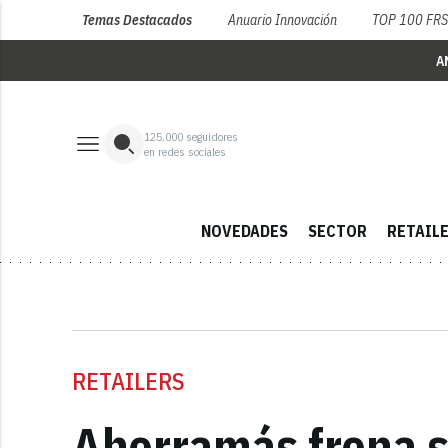
Temas Destacados
Anuario Innovación
TOP 100 FR
A
125,000
seguidores
en redes sociales
NOVEDADES
SECTOR
RETAIL
RETAILERS
Ahorramás frena s