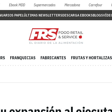
S
Ebook MDD
Supermercados
Mercadona
Carrefour
NUARIOS PAPEL
ÚLTIMAS NEWSLETTERS
DESCARGA EBOOKS
BLOGS
VÍDE
ERS
FRANQUICIAS
FABRICANTES
FRUTAS Y HORTALIZAS
u expansión al ejecuta