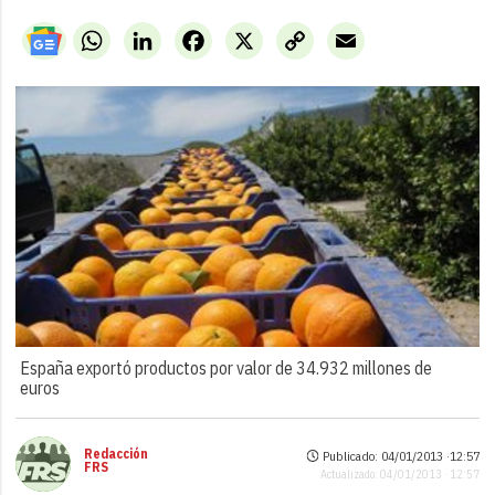
WhatsApp
LinkedIn
Facebook
X
Copy
Email
Link
España exportó productos por valor de 34.932 millones de
euros
Redacción
Publicado: 04/01/2013 ·
12:57
FRS
Actualizado: 04/01/2013 · 12:57