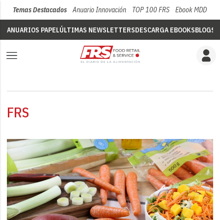
Temas Destacados
Anuario Innovación
TOP 100 FRS
Ebook MDD
Su
ANUARIOS PAPEL
ÚLTIMAS NEWSLETTERS
DESCARGA EBOOKS
BLOGS
V
FRS