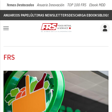
Temas Destacados
Anuario Innovación
TOP 100 FRS
Ebook MDD
Su
ANUARIOS PAPEL
ÚLTIMAS NEWSLETTERS
DESCARGA EBOOKS
BLOGS
V
FRS