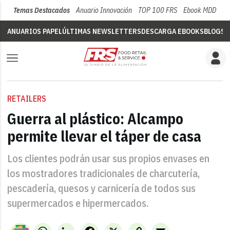
Temas Destacados
Anuario Innovación
TOP 100 FRS
Ebook MDD
Su
ANUARIOS PAPEL
ÚLTIMAS NEWSLETTERS
DESCARGA EBOOKS
BLOGS
V
RETAILERS
Guerra al plástico: Alcampo
permite llevar el táper de casa
Los clientes podrán usar sus propios envases en
los mostradores tradicionales de charcutería,
pescadería, quesos y carnicería de todos sus
supermercados e hipermercados.
WhatsApp
LinkedIn
Facebook
X
Copy
Email