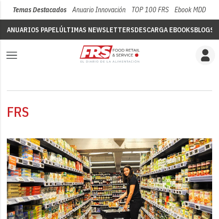
Temas Destacados
Anuario Innovación
TOP 100 FRS
Ebook MDD
Su
ANUARIOS PAPEL
ÚLTIMAS NEWSLETTERS
DESCARGA EBOOKS
BLOGS
V
FRS