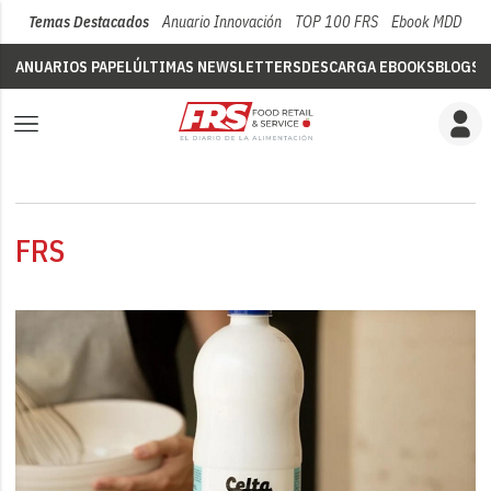
Temas Destacados
Anuario Innovación
TOP 100 FRS
Ebook MDD
Su
ANUARIOS PAPEL
ÚLTIMAS NEWSLETTERS
DESCARGA EBOOKS
BLOGS
V
FRS