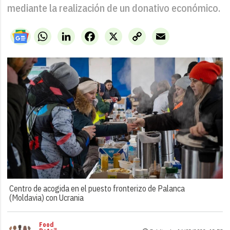
mediante la realización de un donativo económico.
WhatsApp
LinkedIn
Facebook
X
Copy
Email
Link
Centro de acogida en el puesto fronterizo de Palanca
(Moldavia) con Ucrania
Food