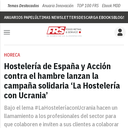
Temas Destacados
Anuario Innovación
TOP 100 FRS
Ebook MDD
Su
ANUARIOS PAPEL
ÚLTIMAS NEWSLETTERS
DESCARGA EBOOKS
BLOGS
V
HORECA
Hostelería de España y Acción
contra el hambre lanzan la
campaña solidaria ‘La Hostelería
con Ucrania’
Bajo el lema #LaHosteleríaconUcrania hacen un
llamamiento a los profesionales del sector para
que colaboren e inviten a sus clientes a colaborar