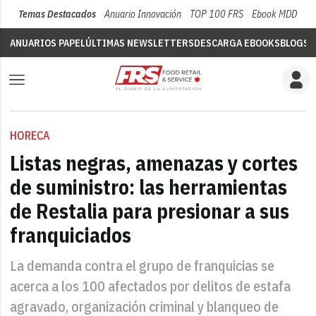
Temas Destacados
Anuario Innovación
TOP 100 FRS
Ebook MDD
Su
ANUARIOS PAPEL
ÚLTIMAS NEWSLETTERS
DESCARGA EBOOKS
BLOGS
V
HORECA
Listas negras, amenazas y cortes
de suministro: las herramientas
de Restalia para presionar a sus
franquiciados
La demanda contra el grupo de franquicias se
acerca a los 100 afectados por delitos de estafa
agravado, organización criminal y blanqueo de