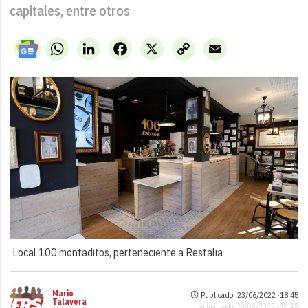
capitales, entre otros
WhatsApp
LinkedIn
Facebook
X
Copy
Email
Link
Local 100 montaditos, perteneciente a Restalia
Mario
Publicado: 23/06/2022 ·
18:45
Talavera
Actualizado: 23/06/2022 · 18:45