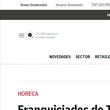
Temas Destacados
Anuario Innovación
TOP 100 FR
A
125,000
seguidores
en redes sociales
NOVEDADES
SECTOR
RETAIL
HORECA
Franquiciados de 