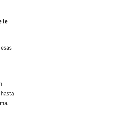
e le
 esas
n
hasta
rma.