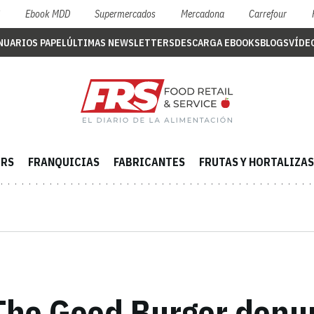
S
Ebook MDD
Supermercados
Mercadona
Carrefour
NUARIOS PAPEL
ÚLTIMAS NEWSLETTERS
DESCARGA EBOOKS
BLOGS
VÍDE
ERS
FRANQUICIAS
FABRICANTES
FRUTAS Y HORTALIZAS
The Good Burger denun