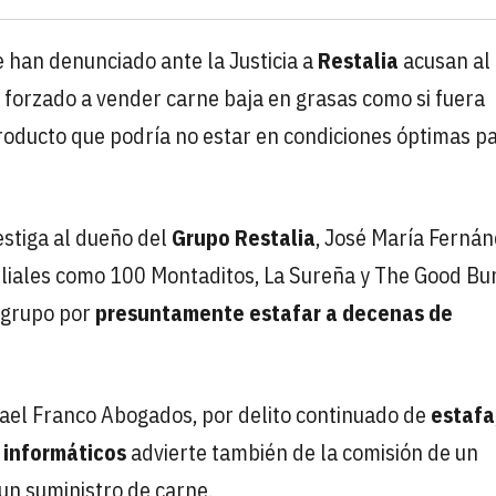
 han denunciado ante la Justicia a
Restalia
acusan al
 forzado a vender carne baja en grasas como si fuera
roducto que podría no estar en condiciones óptimas p
estiga al dueño del
Grupo Restalia
, José María Ferná
 filiales como 100 Montaditos, La Sureña y The Good Bu
 grupo por
presuntamente estafar a decenas de
ael Franco Abogados, por delito continuado de
estafa
s informáticos
advierte también de la comisión de un
un suministro de carne.