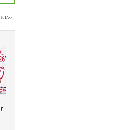
TICIA
r