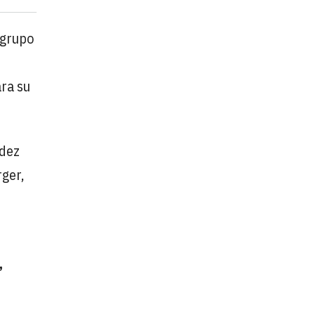
 grupo
ara su
ndez
rger,
,