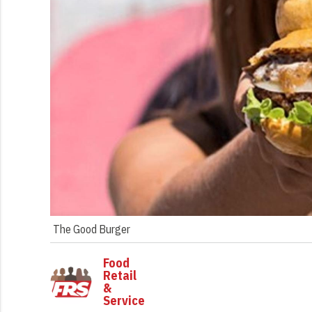
The Good Burger
Food
Retail
&
Service