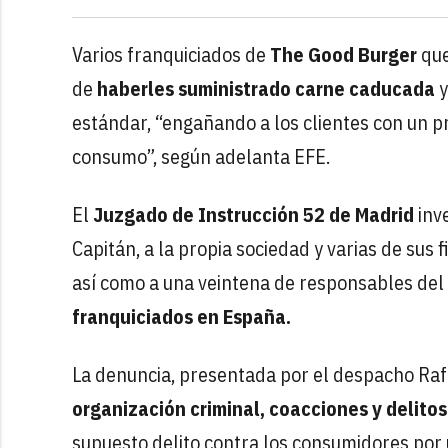
Varios franquiciados de
The Good Burger
que
de
haberles suministrado carne caducada
y
estándar, “engañando a los clientes con un p
consumo”, según adelanta EFE.
El
Juzgado de Instrucción 52 de Madrid
inv
Capitán, a la propia sociedad y varias de sus
así como a una veintena de responsables del
franquiciados en España.
La denuncia, presentada por el despacho Raf
organización criminal, coacciones y delito
supuesto delito contra los consumidores por 