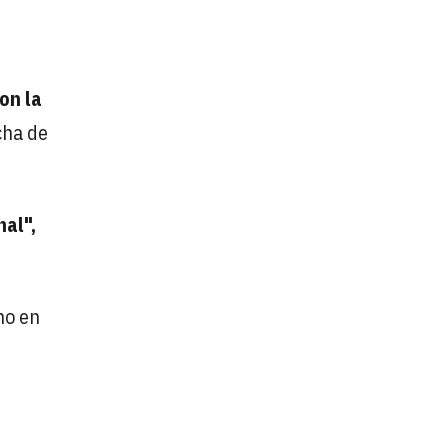
on la
cha de
nal",
no en