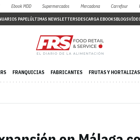
S
Ebook MDD
Supermercados
Mercadona
Carrefour
NUARIOS PAPEL
ÚLTIMAS NEWSLETTERS
DESCARGA EBOOKS
BLOGS
VÍDE
ERS
FRANQUICIAS
FABRICANTES
FRUTAS Y HORTALIZAS
expansión en Málaga co