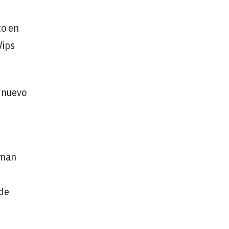
to en
Vips
l nuevo
rman
 de