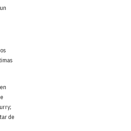
 un
vos
ltimas
 en
de
urry;
tar de