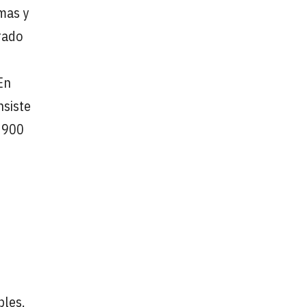
mas y
rado
En
nsiste
e 900
bles.