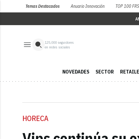
Temas Destacados
Anuario Innovación
TOP 100 FR
A
125,000
seguidores
en redes sociales
NOVEDADES
SECTOR
RETAIL
HORECA
Vips continúa su 