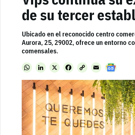
de su tercer estab
Ubicado en el reconocido centro comerc
Aurora, 25, 29002, ofrece un entorno c
comensales.
WhatsApp
LinkedIn
X
Facebook
Copy
Email
Link