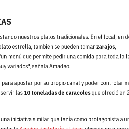
IAS
tando nuestros platos tradicionales. En el local, en 
u plato estrella, también se pueden tomar
zarajos,
"un menú que permite pedir una comida para toda la f
uy variados", señala Amadeo.
 para apostar por su propio canal y poder controlar m
servir las
10 toneladas de caracoles
que ofreció en 
una iniciativa similar que tenía como protagonista a u
añola: la
Antigua Pastelería El Pozo
, ubicada en pleno 