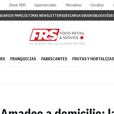
S
Ebook MDD
Supermercados
Mercadona
Carrefour
NUARIOS PAPEL
ÚLTIMAS NEWSLETTERS
DESCARGA EBOOKS
BLOGS
VÍDE
ERS
FRANQUICIAS
FABRICANTES
FRUTAS Y HORTALIZAS
 Amadeo a domicilio: l