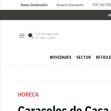
Temas Destacados
Anuario Innovación
TOP 100 FR
A
125,000
seguidores
en redes sociales
NOVEDADES
SECTOR
RETAIL
HORECA
Caracoles de Casa