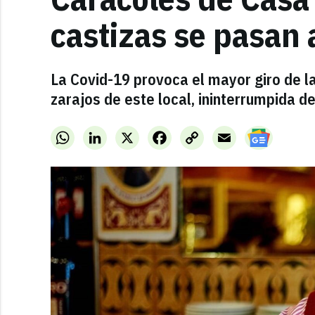
castizas se pasan 
La Covid-19 provoca el mayor giro de la
zarajos de este local, ininterrumpida d
WhatsApp
LinkedIn
X
Facebook
Copy
Email
Link