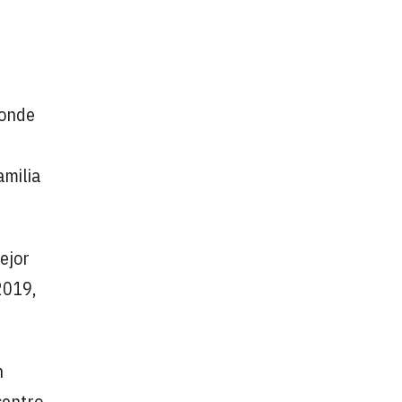
donde
amilia
ejor
2019,
n
centro