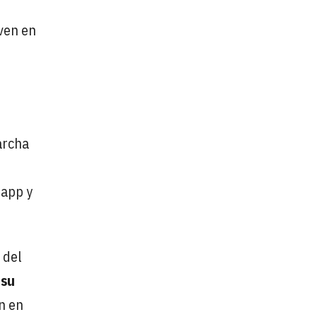
iven en
archa
 app y
 del
 su
n en