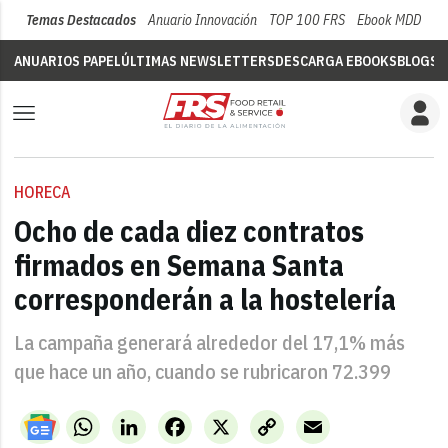
Temas Destacados
Anuario Innovación
TOP 100 FRS
Ebook MDD
Su
ANUARIOS PAPEL
ÚLTIMAS NEWSLETTERS
DESCARGA EBOOKS
BLOGS
V
HORECA
Ocho de cada diez contratos
firmados en Semana Santa
corresponderán a la hostelería
La campaña generará alrededor del 17,1% más
que hace un año, cuando se rubricaron 72.399
WhatsApp
LinkedIn
Facebook
X
Copy
Email
Link